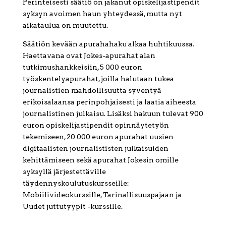
Perinteisesti säätiö on jakanut opiskelijastipendit
syksyn avoimen haun yhteydessä, mutta nyt
aikataulua on muutettu.
Säätiön kevään apurahahaku alkaa huhtikuussa.
Haettavana ovat Jokes-apurahat alan
tutkimushankkeisiin, 5 000 euron
työskentelyapurahat, joilla halutaan tukea
journalistien mahdollisuutta syventyä
erikoisalaansa perinpohjaisesti ja laatia aiheesta
journalistinen julkaisu. Lisäksi hakuun tulevat 900
euron opiskelijastipendit opinnäytetyön
tekemiseen, 20 000 euron apurahat uusien
digitaalisten journalististen julkaisuiden
kehittämiseen sekä apurahat Jokesin omille
syksyllä järjestettäville
täydennyskoulutuskursseille:
Mobiilivideokurssille, Tarinallisuuspajaan ja
Uudet juttutyypit -kurssille.