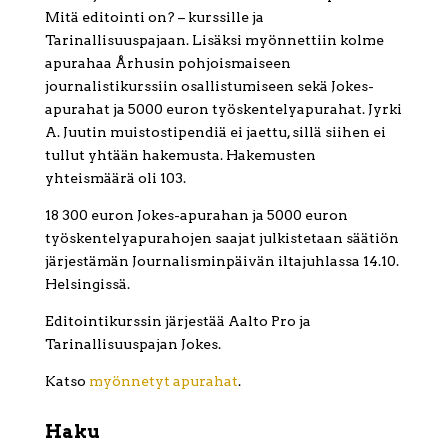
Mitä editointi on? – kurssille ja
Tarinallisuuspajaan. Lisäksi myönnettiin kolme
apurahaa Århusin pohjoismaiseen
journalistikurssiin osallistumiseen sekä Jokes-
apurahat ja 5000 euron työskentelyapurahat. Jyrki
A. Juutin muistostipendiä ei jaettu, sillä siihen ei
tullut yhtään hakemusta. Hakemusten
yhteismäärä oli 103.
18 300 euron Jokes-apurahan ja 5000 euron
työskentelyapurahojen saajat julkistetaan säätiön
järjestämän Journalisminpäivän iltajuhlassa 14.10.
Helsingissä.
Editointikurssin järjestää Aalto Pro ja
Tarinallisuuspajan Jokes.
Katso
myönnetyt apurahat
.
Haku