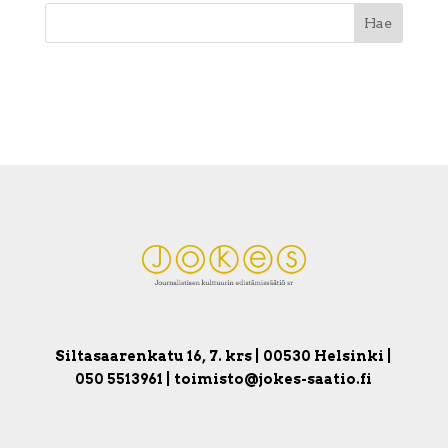
Siltasaarenkatu 16, 7. krs | 00530 Helsinki |
050 5513961 | toimisto@jokes-saatio.fi