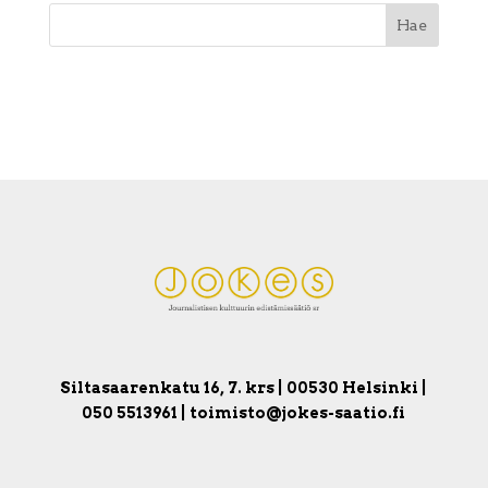
Siltasaarenkatu 16, 7. krs | 00530 Helsinki |
050 5513961 | toimisto@jokes-saatio.fi