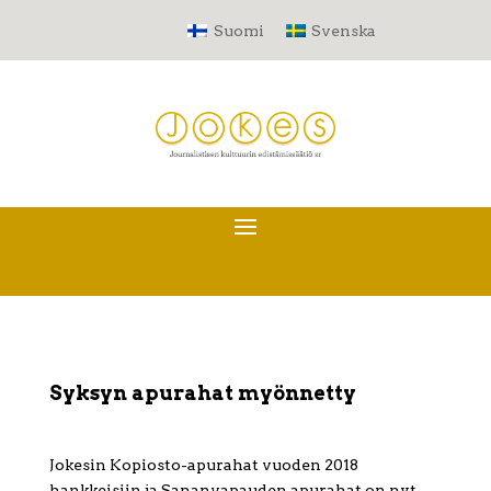
Suomi
Svenska
Syksyn apurahat myönnetty
Jokesin Kopiosto-apurahat vuoden 2018
hankkeisiin ja Sananvapauden apurahat on nyt