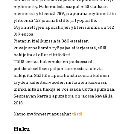
myönnetty. Hakemuksia saapui määräaikaan
mennessä yhteensä 289, ja apuraha myönnettiin
yhteensä 152 journalistille ja työparille.
Myönnettyjen apurahojen yhteissumma on 512
319 euroa.
Pietarin kielikurssia ja 360-asteisen
kuvajournalismin työpajaa ei järjestetä, sillä
hakijoita ei ollut riittävästi.
Tällä kertaa hakemuksien joukossa oli
poikkeuksellisen paljon karenssissa olevia
hakijoita. Säätiön apurahoista seuraa kolmen
täyden kalenterivuoden mittainen karenssi,
minkä aikana hakija ei voi saada uutta apurahaa.
Seuraavan kerran apurahoja on jaossa keväällä
2018.
Katso myönnetyt apurahat
tästä
.
Haku