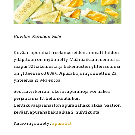
Kuvitus: Karstein Volle
Kevään apurahat freelancereiden ammattitaidon
ylläpitoon on myönnetty. Määräaikaan mennessä
saapui 32 hakemusta, ja hakemusten yhteissumma
oli yhteensä 63 888 €. Apurahoja myönnettiin 23,
yhteensä 21 943 euroa.
Seuraavn kerran Jokesin apurahoja voi hakea
perjantaina 13. helmikuuta, kun
Lehtikuvaajarahaston apurahahaku alkaa. Säätiön
kevään apurahahaku alkaa 2. huhtikuuta.
Katso myönnetyt
apurahat