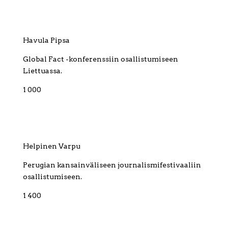
Havula Pipsa
Global Fact -konferenssiin osallistumiseen
Liettuassa.
1 000
Helpinen Varpu
Perugian kansainväliseen journalismifestivaaliin
osallistumiseen.
1 400