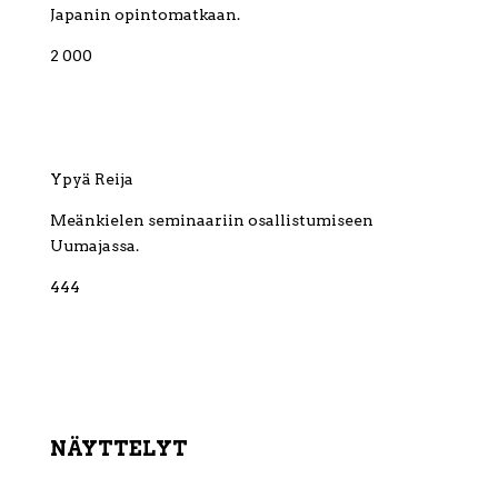
Japanin opintomatkaan.
2 000
Ypyä Reija
Meänkielen seminaariin osallistumiseen
Uumajassa.
444
NÄYTTELYT