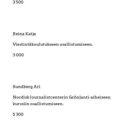
3 500
Reina Katja
Viestintäkoulutukseen osallistumiseen.
3 000
Sundberg Ari
Nordisk Journalistcenterin Grönlanti-aiheiseen
kurssiin osallistumiseen.
5 300