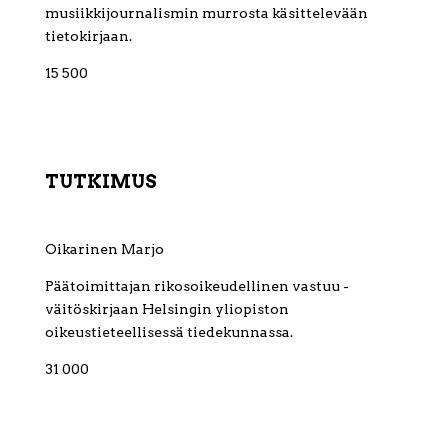
musiikkijournalismin murrosta käsittelevään
tietokirjaan.
15 500
TUTKIMUS
Oikarinen Marjo
Päätoimittajan rikosoikeudellinen vastuu -
väitöskirjaan Helsingin yliopiston
oikeustieteellisessä tiedekunnassa.
31 000