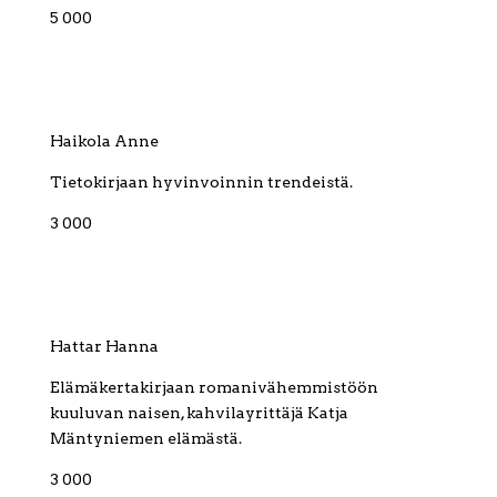
5 000
Haikola Anne
Tietokirjaan hyvinvoinnin trendeistä.
3 000
Hattar Hanna
Elämäkertakirjaan romanivähemmistöön
kuuluvan naisen, kahvilayrittäjä Katja
Mäntyniemen elämästä.
3 000