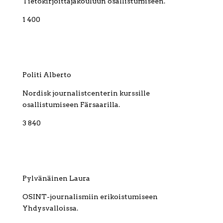
Tietokirjoittajakouluun osallistumiseen.
1 400
Politi Alberto
Nordisk journalistcenterin kurssille
osallistumiseen Färsaarilla.
3 840
Pylvänäinen Laura
OSINT-journalismiin erikoistumiseen
Yhdysvalloissa.