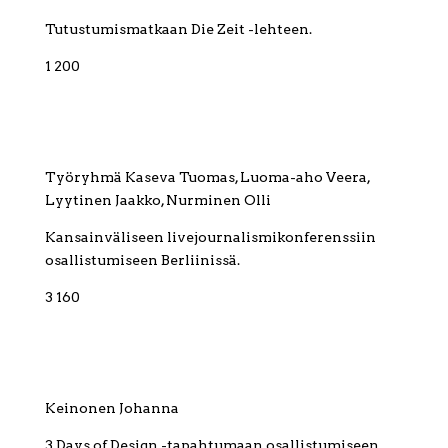
Tutustumismatkaan Die Zeit -lehteen.
1 200
Työryhmä Kaseva Tuomas, Luoma-aho Veera,
Lyytinen Jaakko, Nurminen Olli
Kansainväliseen livejournalismikonferenssiin
osallistumiseen Berliinissä.
3 160
Keinonen Johanna
3 Days of Design -tapahtumaan osallistumiseen