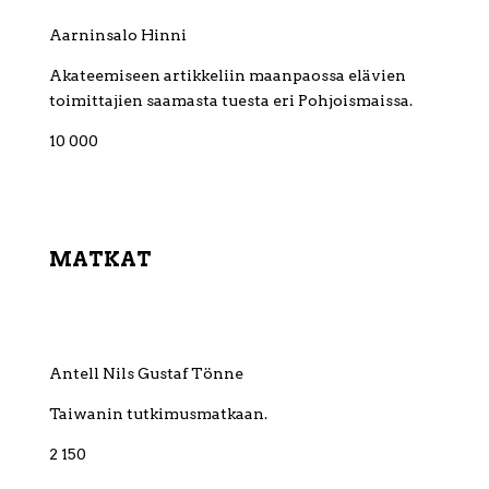
Aarninsalo Hinni
Akateemiseen artikkeliin maanpaossa elävien
toimittajien saamasta tuesta eri Pohjoismaissa.
10 000
MATKAT
Antell Nils Gustaf Tönne
Taiwanin tutkimusmatkaan.
2 150