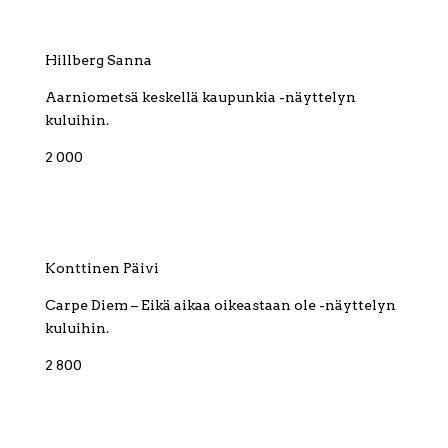
Hillberg Sanna
Aarniometsä keskellä kaupunkia -näyttelyn
kuluihin.
2 000
Konttinen Päivi
Carpe Diem – Eikä aikaa oikeastaan ole -näyttelyn
kuluihin.
2 800