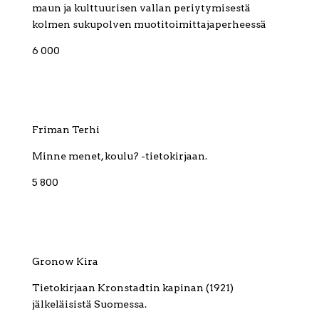
maun ja kulttuurisen vallan periytymisestä
kolmen sukupolven muotitoimittajaperheessä
6 000
Friman Terhi
Minne menet, koulu? -tietokirjaan.
5 800
Gronow Kira
Tietokirjaan Kronstadtin kapinan (1921)
jälkeläisistä Suomessa.