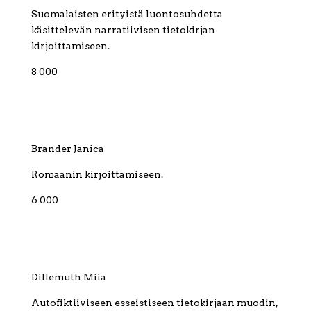
Suomalaisten erityistä luontosuhdetta
käsittelevän narratiivisen tietokirjan
kirjoittamiseen.
8 000
Brander Janica
Romaanin kirjoittamiseen.
6 000
Dillemuth Miia
Autofiktiiviseen esseistiseen tietokirjaan muodin,