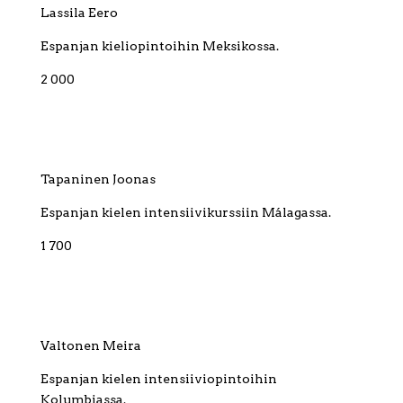
Lassila Eero
Espanjan kieliopintoihin Meksikossa.
2 000
Tapaninen Joonas
Espanjan kielen intensiivikurssiin Málagassa.
1 700
Valtonen Meira
Espanjan kielen intensiiviopintoihin
Kolumbiassa.