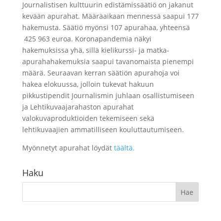
Journalistisen kulttuurin edistämissäätiö on jakanut
kevään apurahat. Määräaikaan mennessä saapui 177
hakemusta. Säätiö myönsi 107 apurahaa, yhteensä
425 963 euroa. Koronapandemia näkyi
hakemuksissa yhä, sillä kielikurssi- ja matka-
apurahahakemuksia saapui tavanomaista pienempi
määrä. Seuraavan kerran säätiön apurahoja voi
hakea elokuussa, jolloin tukevat hakuun
pikkustipendit Journalismin juhlaan osallistumiseen
ja Lehtikuvaajarahaston apurahat
valokuvaproduktioiden tekemiseen sekä
lehtikuvaajien ammatilliseen kouluttautumiseen.
Myönnetyt apurahat löydät
täältä.
Haku