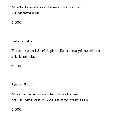
Miellyttämistä käsittelevän tietokirjan
kirjoittamiseen.
4 000
Rekola Juha
Tietokirjaan Läheltä piti -tilanteista ydinaseiden
aikakaudella.
5 000
Remes Pekka
Mikä ihme on sosialidemokraattinen
hyvinvointivaltio? -kirjan kirjoittamiseen.
6 000