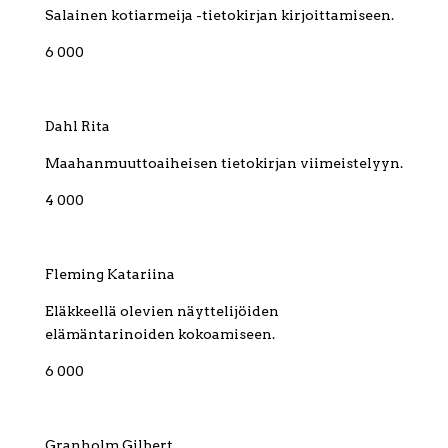
Salainen kotiarmeija -tietokirjan kirjoittamiseen.
6 000
Dahl Rita
Maahanmuuttoaiheisen tietokirjan viimeistelyyn.
4 000
Fleming Katariina
Eläkkeellä olevien näyttelijöiden
elämäntarinoiden kokoamiseen.
6 000
Granholm Gilbert