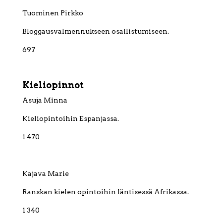
Tuominen Pirkko
Bloggausvalmennukseen osallistumiseen.
697
Kieliopinnot
Asuja Minna
Kieliopintoihin Espanjassa.
1 470
Kajava Marie
Ranskan kielen opintoihin läntisessä Afrikassa.
1 340