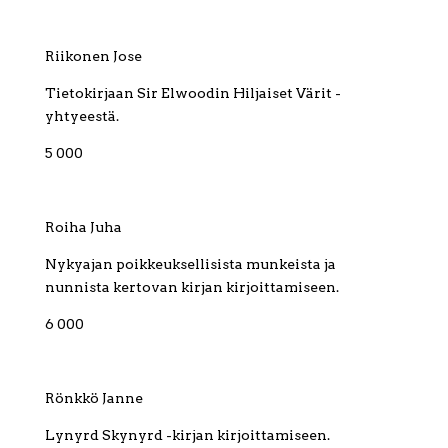
Riikonen Jose
Tietokirjaan Sir Elwoodin Hiljaiset Värit -
yhtyeestä.
5 000
Roiha Juha
Nykyajan poikkeuksellisista munkeista ja
nunnista kertovan kirjan kirjoittamiseen.
6 000
Rönkkö Janne
Lynyrd Skynyrd -kirjan kirjoittamiseen.