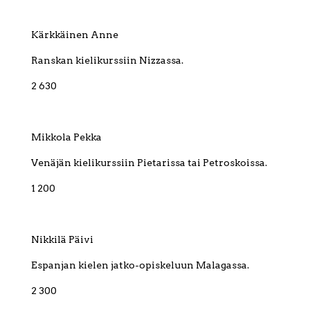
Kärkkäinen Anne
Ranskan kielikurssiin Nizzassa.
2 630
Mikkola Pekka
Venäjän kielikurssiin Pietarissa tai Petroskoissa.
1 200
Nikkilä Päivi
Espanjan kielen jatko-opiskeluun Malagassa.
2 300