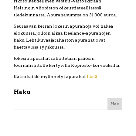
rikosoikeudellinen vastuu -väitöskirjaan
Helsingin yliopiston oikeustieteellisessä
tiedekunnassa. Apurahasumma on 31 000 euroa.
Seuraavan kerran Jokesin apurahoja voi hakea
elokuussa, jolloin alkaa freelance-apurahojen
haku. Lehtikuvaajarahaston apurahat ovat
haettavissa syyskuussa.
Jokesin apurahat rahoitetaan pääosin
Journalisliitolle kertyvillä Kopiosto-korvauksilla.
Katso kaikki myönnetyt apurahat
tästä.
Haku