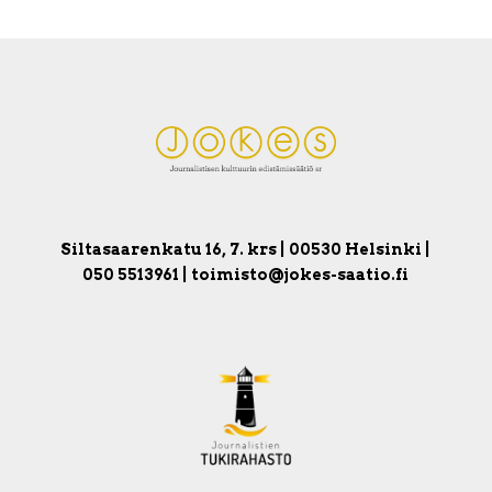
Siltasaarenkatu 16, 7. krs | 00530 Helsinki |
050 5513961 | toimisto@jokes-saatio.fi