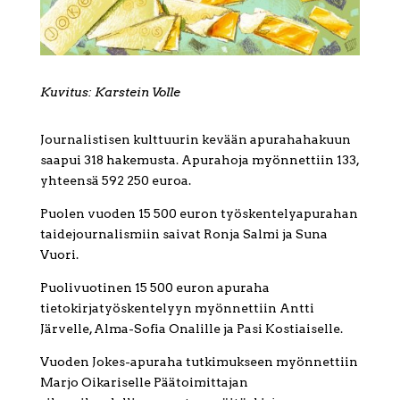
Kuvitus: Karstein Volle
Journalistisen kulttuurin kevään apurahahakuun
saapui 318 hakemusta. Apurahoja myönnettiin 133,
yhteensä 592 250 euroa.
Puolen vuoden 15 500 euron työskentelyapurahan
taidejournalismiin saivat Ronja Salmi ja Suna
Vuori.
Puolivuotinen 15 500 euron apuraha
tietokirjatyöskentelyyn myönnettiin Antti
Järvelle, Alma-Sofia Onalille ja Pasi Kostiaiselle.
Vuoden Jokes-apuraha tutkimukseen myönnettiin
Marjo Oikariselle Päätoimittajan