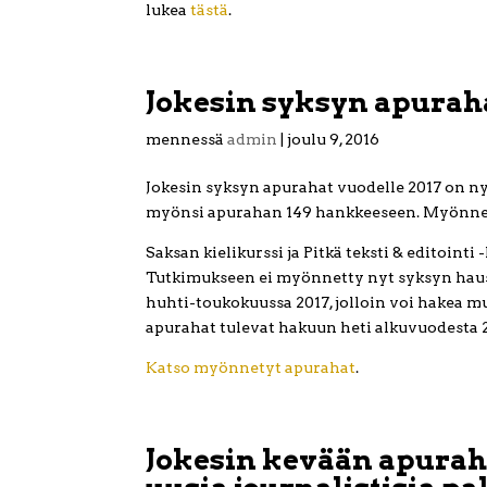
lukea
tästä
.
Jokesin syksyn apuraha
mennessä
admin
|
joulu 9, 2016
Jokesin syksyn apurahat vuodelle 2017 on ny
myönsi apurahan 149 hankkeeseen. Myönnet
Saksan kielikurssi ja Pitkä teksti & editointi
Tutkimukseen ei myönnetty nyt syksyn haus
huhti-toukokuussa 2017, jolloin voi hakea 
apurahat tulevat hakuun heti alkuvuodesta 
Katso myönnetyt apurahat
.
Jokesin kevään apurahoi