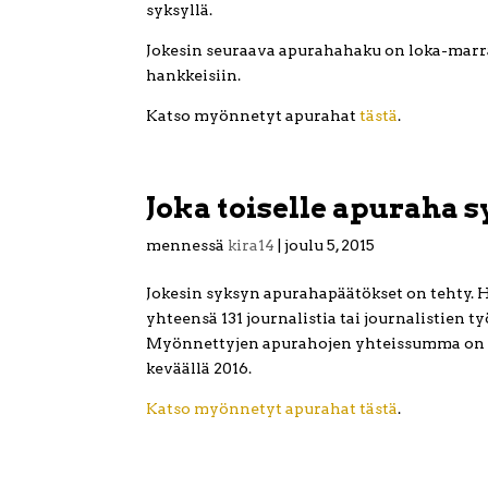
syksyllä.
Jokesin seuraava apurahahaku on loka-marra
hankkeisiin.
Katso myönnetyt apurahat
tästä
.
Joka toiselle apuraha 
mennessä
kira14
|
joulu 5, 2015
Jokesin syksyn apurahapäätökset on tehty. 
yhteensä 131 journalistia tai journalistien 
Myönnettyjen apurahojen yhteissumma on 34
keväällä 2016.
Katso myönnetyt apurahat tästä
.