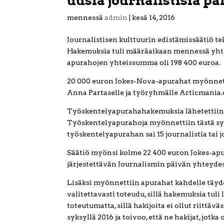
uusia journalistisia pa
mennessä
admin
|
kesä 14, 2016
Journalistisen kulttuurin edistämissäätiö t
Hakemuksia tuli määräaikaan mennessä yhte
apurahojen yhteissumma oli 198 400 euroa.
20 000 euron Jokes-Nova-apurahat myönnetti
Anna Partaselle ja työryhmälle Articmania
Työskentelyapurahahakemuksia lähetettiin 48
Työskentelyapurahoja myönnettiin tästä syy
työskentelyapurahan sai 15 journalistia tai 
Säätiö myönsi kolme 22 400 euron Jokes-apur
järjestettävän Journalismin päivän yhteydes
Lisäksi myönnettiin apurahat kahdelle täyde
valitettavasti toteudu, sillä hakemuksia tuli 
toteutumatta, sillä hakijoita ei ollut riittäv
syksyllä 2016 ja toivoo, että ne hakijat, jot