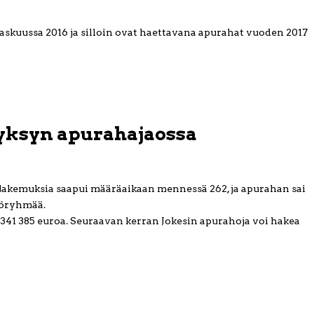
skuussa 2016 ja silloin ovat haettavana apurahat vuoden 2017
syksyn apurahajaossa
Hakemuksia saapui määräaikaan mennessä 262, ja apurahan sai
työryhmää.
1 385 euroa. Seuraavan kerran Jokesin apurahoja voi hakea