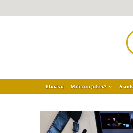
Etusivu
Mikä on Jokes?
Ajank