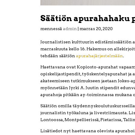
Säätiön apurahahaku 
mennessä
admin
|
marras 20, 2020
Journalistisen kulttuurin edistämissäätiön
marraskuuta kello 16. Hakemus on allekirjo
tehdään säätiön
apurahajärjestelmään
.
Haettavana ovat Kopiosto-apurahat vapaamuo
opiskelijastipendit, työskentelyapurahat ja 
akateemiseen tutkimukseen jaetaan Jokes-a
myönnetään Jyrki A. Juutin stipendit edun
apurahoja pitkään ay-toiminnassa mukana olle
Säätiön omilla täydennyskoulutuskursseilla 
journalistin työkaluna ja livestriimausta. Lis
Lontoossa, Montpellierissä, Pietarissa, Tall
Lisätiedot nyt haettavana olevista apurahoi