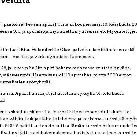
lveluita
eki päätökset kevään apurahoista kokouksessaan 10. kesäkuuta 20
ensä 106, ja apurahoja myönnettiin yhteensä 45. Myönnettyje
in Jussi Riku Helanderille Oksa-palvelun kehittämiseen sekä
.com – median ja verkkoyhteisön luomiseen.
, ja Jokesin hallitus piti hakemusten tasoa erittäin hyvänä.
stä useampia. Haettavana oli 10 apurahaa, mutta 5000 euron
journalistien työryhmää.
ahaa. Apurahansaajat julkistetaan syksyllä 14. lokakuuta
sä.
nnyskoulutuskurssille. Journalistinen moderointi -kurssi ei
liian vähän. Lukijaa lähelle lehdessä ja verkossa -kurssi jää myö
ästi. Säätiö päätti kuitenkin laittaa tämän kurssin hakuun uudell
ka olivat nyt jättäneet hakemuksensa hakisivat uudelleen kurssille