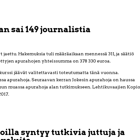
n sai 149 journalistia
t jaettu. Hakemuksia tuli määräaikaan mennessä 311, ja säätiö
tyjen apurahojen yhteissumma on 378 330 euroa.
 -kurssi jäävät valitettavasti toteutumatta tänä vuonna.
sa apurahoja. Seuraavan kerran Jokesin apurahoja on haussa
muun muassa apurahoja alan tutkimukseen. Lehtikuvaajien Kopio
2017.
lla syntyy tutkivia juttuja ja