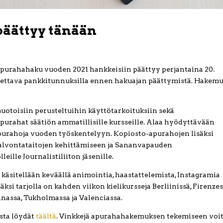
päättyy tänään
 apurahahaku vuoden 2021 hankkeisiin päättyy perjantaina 20.
itettava pankkitunnuksilla ennen hakuajan päättymistä. Hakem
toisiin perusteltuihin käyttötarkoituksiin sekä
apurahat säätiön ammatillisille kursseille. Alaa hyödyttävään
purahoja vuoden työskentelyyn. Kopiosto-apurahojen lisäksi
valvontataitojen kehittämiseen ja Sananvapauden
ille Journalistiliiton jäsenille.
käsitellään keväällä animointia, haastattelemista, Instagramia
äksi tarjolla on kahden viikon kielikursseja Berliinissä, Firenzes
innassa, Tukholmassa ja Valenciassa.
sta löydät
täältä
. Vinkkejä apurahahakemuksen tekemiseen voi