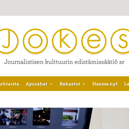
ohtaista
Apurahat
Rahastot
Haussa nyt
Le