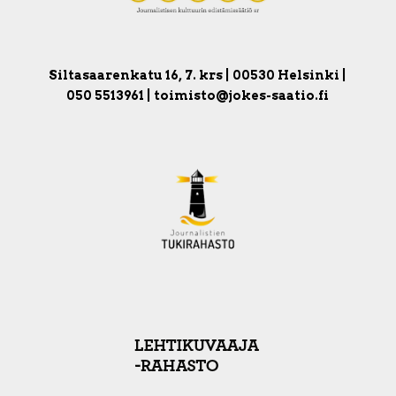
Siltasaarenkatu 16, 7. krs | 00530 Helsinki |
050 5513961 | toimisto@jokes-saatio.fi