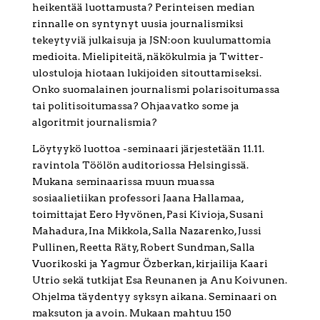
heikentää luottamusta? Perinteisen median
rinnalle on syntynyt uusia journalismiksi
tekeytyviä julkaisuja ja JSN:oon kuulumattomia
medioita. Mielipiteitä, näkökulmia ja Twitter-
ulostuloja hiotaan lukijoiden sitouttamiseksi.
Onko suomalainen journalismi polarisoitumassa
tai politisoitumassa? Ohjaavatko some ja
algoritmit journalismia?
Löytyykö luottoa -seminaari järjestetään 11.11.
ravintola Töölön auditoriossa Helsingissä.
Mukana seminaarissa muun muassa
sosiaalietiikan professori Jaana Hallamaa,
toimittajat Eero Hyvönen, Pasi Kivioja, Susani
Mahadura, Ina Mikkola, Salla Nazarenko, Jussi
Pullinen, Reetta Räty, Robert Sundman, Salla
Vuorikoski ja Yagmur Özberkan, kirjailija Kaari
Utrio sekä tutkijat Esa Reunanen ja Anu Koivunen.
Ohjelma täydentyy syksyn aikana. Seminaari on
maksuton ja avoin. Mukaan mahtuu 150