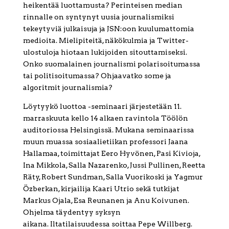
heikentää luottamusta? Perinteisen median
rinnalle on syntynyt uusia journalismiksi
tekeytyviä julkaisuja ja JSN:oon kuulumattomia
medioita. Mielipiteitä, näkökulmia ja Twitter-
ulostuloja hiotaan lukijoiden sitouttamiseksi.
Onko suomalainen journalismi polarisoitumassa
tai politisoitumassa? Ohjaavatko some ja
algoritmit journalismia?
Löytyykö luottoa -seminaari järjestetään 11.
marraskuuta kello 14 alkaen ravintola Töölön
auditoriossa Helsingissä. Mukana seminaarissa
muun muassa sosiaalietiikan professori Jaana
Hallamaa, toimittajat Eero Hyvönen, Pasi Kivioja,
Ina Mikkola, Salla Nazarenko, Jussi Pullinen, Reetta
Räty, Robert Sundman, Salla Vuorikoski ja Yagmur
Özberkan, kirjailija Kaari Utrio sekä tutkijat
Markus Ojala, Esa Reunanen ja Anu Koivunen.
Ohjelma täydentyy syksyn
aikana. Iltatilaisuudessa soittaa Pepe Willberg.