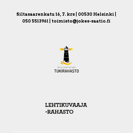
Siltasaarenkatu 16, 7. krs | 00530 Helsinki |
050 5513961 | toimisto@jokes-saatio.fi