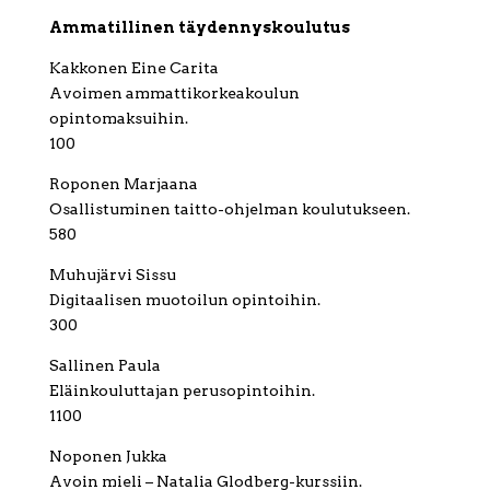
Ammatillinen täydennyskoulutus
Kakkonen Eine Carita
Avoimen ammattikorkeakoulun
opintomaksuihin.
100
Roponen Marjaana
Osallistuminen taitto-ohjelman koulutukseen.
580
Muhujärvi Sissu
Digitaalisen muotoilun opintoihin.
300
Sallinen Paula
Eläinkouluttajan perusopintoihin.
1100
Noponen Jukka
Avoin mieli – Natalia Glodberg-kurssiin.