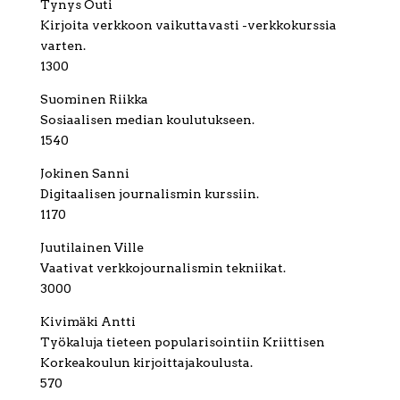
Tynys Outi
Kirjoita verkkoon vaikuttavasti -verkkokurssia
varten.
1300
Suominen Riikka
Sosiaalisen median koulutukseen.
1540
Jokinen Sanni
Digitaalisen journalismin kurssiin.
1170
Juutilainen Ville
Vaativat verkkojournalismin tekniikat.
3000
Kivimäki Antti
Työkaluja tieteen popularisointiin Kriittisen
Korkeakoulun kirjoittajakoulusta.
570