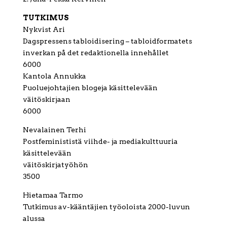
TUTKIMUS
Nykvist Ari
Dagspressens tabloidisering – tabloidformatets
inverkan på det redaktionella innehållet
6000
Kantola Annukka
Puoluejohtajien blogeja käsittelevään
väitöskirjaan
6000
Nevalainen Terhi
Postfeminististä viihde- ja mediakulttuuria
käsittelevään
väitöskirjatyöhön
3500
Hietamaa Tarmo
Tutkimus av-kääntäjien työoloista 2000-luvun
alussa