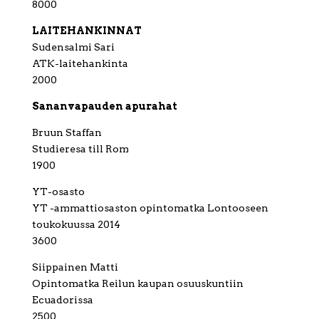
8000
LAITEHANKINNAT
Sudensalmi Sari
ATK-laitehankinta
2000
Sananvapauden apurahat
Bruun Staffan
Studieresa till Rom
1900
YT-osasto
YT -ammattiosaston opintomatka Lontooseen
toukokuussa 2014
3600
Siippainen Matti
Opintomatka Reilun kaupan osuuskuntiin
Ecuadorissa
2500