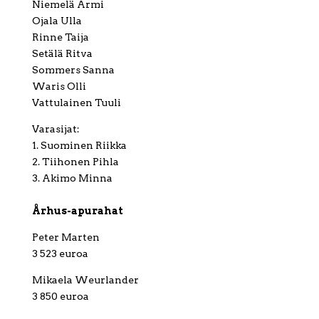
Niemelä Armi
Ojala Ulla
Rinne Taija
Setälä Ritva
Sommers Sanna
Waris Olli
Vattulainen Tuuli
Varasijat:
1. Suominen Riikka
2. Tiihonen Pihla
3. Akimo Minna
Århus-apurahat
Peter Marten
3 523 euroa
Mikaela Weurlander
3 850 euroa