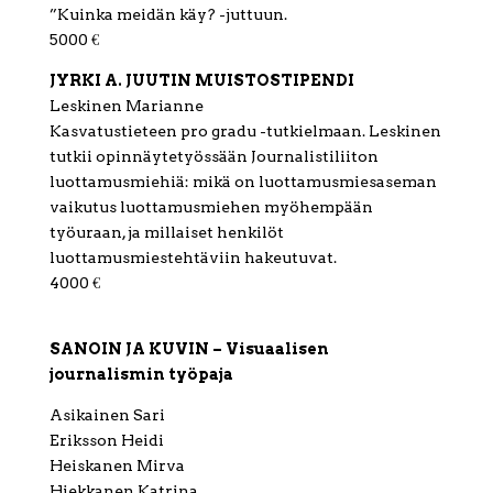
”Kuinka meidän käy? -juttuun.
5000 €
JYRKI A. JUUTIN MUISTOSTIPENDI
Leskinen Marianne
Kasvatustieteen pro gradu -tutkielmaan. Leskinen
tutkii opinnäytetyössään Journalistiliiton
luottamusmiehiä: mikä on luottamusmiesaseman
vaikutus luottamusmiehen myöhempään
työuraan, ja millaiset henkilöt
luottamusmiestehtäviin hakeutuvat.
4000 €
SANOIN JA KUVIN – Visuaalisen
journalismin työpaja
Asikainen Sari
Eriksson Heidi
Heiskanen Mirva
Hiekkanen Katrina