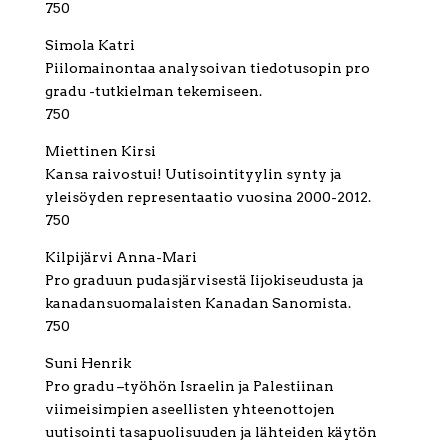
750
Simola Katri
Piilomainontaa analysoivan tiedotusopin pro
gradu -tutkielman tekemiseen.
750
Miettinen Kirsi
Kansa raivostui! Uutisointityylin synty ja
yleisöyden representaatio vuosina 2000-2012.
750
Kilpijärvi Anna-Mari
Pro graduun pudasjärvisestä Iijokiseudusta ja
kanadansuomalaisten Kanadan Sanomista.
750
Suni Henrik
Pro gradu –työhön Israelin ja Palestiinan
viimeisimpien aseellisten yhteenottojen
uutisointi tasapuolisuuden ja lähteiden käytön