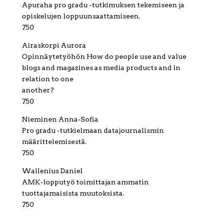
Apuraha pro gradu -tutkimuksen tekemiseen ja
opiskelujen loppuunsaattamiseen.
750
Airaskorpi Aurora
Opinnäytetyöhön How do people use and value
blogs and magazines as media products and in
relation to one
another?
750
Nieminen Anna-Sofia
Pro gradu -tutkielmaan datajournalismin
määrittelemisestä.
750
Wallenius Daniel
AMK-lopputyö toimittajan ammatin
tuottajamaisista muutoksista.
750