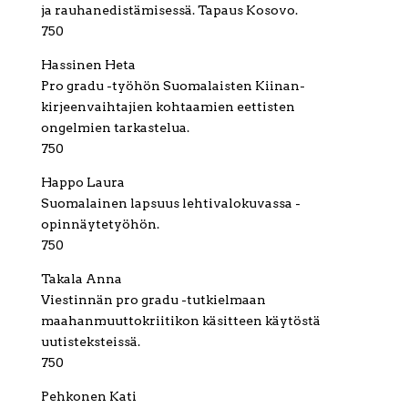
ja rauhanedistämisessä. Tapaus Kosovo.
750
Hassinen Heta
Pro gradu -työhön Suomalaisten Kiinan-
kirjeenvaihtajien kohtaamien eettisten
ongelmien tarkastelua.
750
Happo Laura
Suomalainen lapsuus lehtivalokuvassa -
opinnäytetyöhön.
750
Takala Anna
Viestinnän pro gradu -tutkielmaan
maahanmuuttokriitikon käsitteen käytöstä
uutisteksteissä.
750
Pehkonen Kati