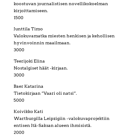
koostuvan journalistisen novellikokoelman
kirjoittamiseen.
1500
Junttila Timo
Valokuvamatka miesten henkisen ja kehollisen
hyvinvoinnin maailmaan.
3000
Teerijoki Elina
Nostalgiset häät -kirjaan.
3000
Baer Katarina
Tietokirjaan ”Vaari oli natsi”.
5000
Koivikko Kati
Wartburgilla Leipzigiin -valokuvaprojektiin
entisen Itä-Saksan alueen ihmisistä.
2000