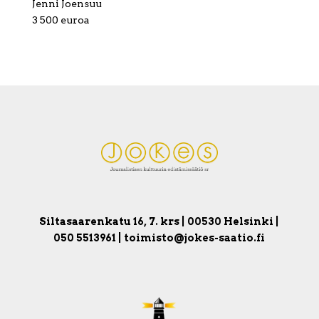
Jenni Joensuu
3 500 euroa
Siltasaarenkatu 16, 7. krs | 00530 Helsinki |
050 5513961 | toimisto@jokes-saatio.fi