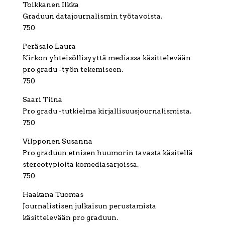
Toikkanen Ilkka
Graduun datajournalismin työtavoista.
750
Peräsalo Laura
Kirkon yhteisöllisyyttä mediassa käsittelevään
pro gradu -työn tekemiseen.
750
Saari Tiina
Pro gradu -tutkielma kirjallisuusjournalismista.
750
Vilpponen Susanna
Pro graduun etnisen huumorin tavasta käsitellä
stereotypioita komediasarjoissa.
750
Haakana Tuomas
Journalistisen julkaisun perustamista
käsittelevään pro graduun.