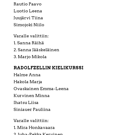
Rautio Paavo
Luotio Leena
Juujärvi Tiina
Simojoki Niilo
Varalle valittiin:
1. Sanna Räihä
2. Sanna Jääskeläinen
3. Marjo Mikola
RADOLFZELLIN KIELIKURSSI
Halme Anna
Hakola Marja
Ovaskainen Emma-Leena
Kurvinen Minna
Ihatsu Liisa
Siniauer Pauliina
Varalle valittiin:
1. Mira Honkavaara
2. Juha-Pekka Kervinen