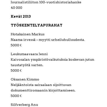
Journalistiliiton 100-vuotishistoriahanke
40 000
Kevät 2013
TYÖSKENTELYAPURAHAT
Hotakainen Markus
Naama irvessä – myytti urheiluhulluudesta.
5000 €
Leukumaavaara Jenni
Kaivosalan ympäristövaikutuksia koskevan jutun
taustatyötä varten.
5000 €
Oksanen Kimmo
Neljääntoista sairaalaan sijoittuvan
dokumenttiromaanin kirjoittamiseen.
5000 €
Silfverberg Anu