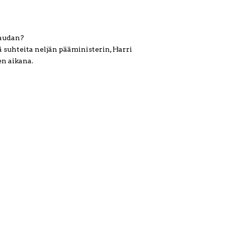
haudan?
iä suhteita neljän pääministerin, Harri
n aikana.