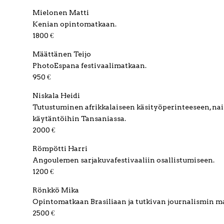
Mielonen Matti
Kenian opintomatkaan.
1800 €
Määttänen Teijo
PhotoEspana festivaalimatkaan.
950 €
Niskala Heidi
Tutustuminen afrikkalaiseen käsityöperinteeseen, nais
käytäntöihin Tansaniassa.
2000 €
Römpötti Harri
Angoulemen sarjakuvafestivaaliin osallistumiseen.
1200 €
Rönkkö Mika
Opintomatkaan Brasiliaan ja tutkivan journalismin m
2500 €