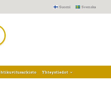
Suomi
Svenska
htikuvitusarkisto
Yhteystiedot