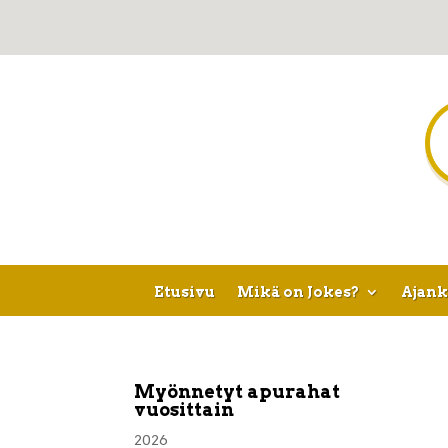
Etusivu
Mikä on Jokes?
Ajank
Myönnetyt apurahat
vuosittain
2026