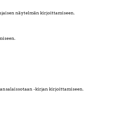
hjaisen näytelmän kirjoittamiseen.
miseen.
nsalaissotaan -kirjan kirjoittamiseen.