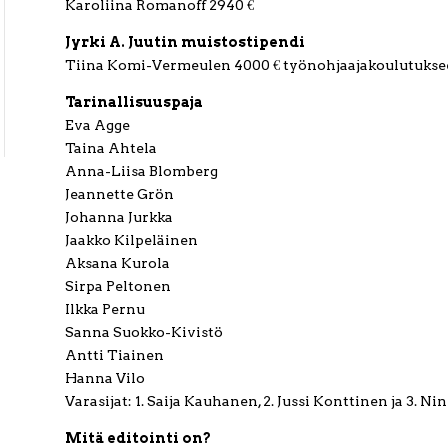
Karoliina Romanoff 2940 €
Jyrki A. Juutin muistostipendi
Tiina Komi-Vermeulen 4000 € työnohjaajakoulutukse
Tarinallisuuspaja
Eva Agge
Taina Ahtela
Anna-Liisa Blomberg
Jeannette Grön
Johanna Jurkka
Jaakko Kilpeläinen
Aksana Kurola
Sirpa Peltonen
Ilkka Pernu
Sanna Suokko-Kivistö
Antti Tiainen
Hanna Vilo
Varasijat: 1. Saija Kauhanen, 2. Jussi Konttinen ja 3. N
Mitä editointi on?