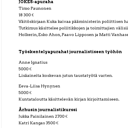
JOKES-apuraha
Timo Paunonen
18 300 €
Väitöskirjaan Kuka kaivaa pääministerin poliittisen 
Tutkimus käsittelee poliitikkojen ja toimittajien välis
Holkerin, Esko Ahon, Paavo Lipposen ja Matti Vanhase
Työskentelyapurahat journalistiseen työhön
Anne Ignatius
5000 €
Lisäaineita koskevan jutun taustatyötä varten.
Eeva-Liisa Hynynen
5000 €
Kuntataloutta käsittelevän kirjan kirjoittamiseen.
Århusin journalistikurssi
Jukka Painilainen 2700 €
Katri Kangas 3500 €