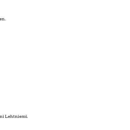
en.
inni Lehtniemi.